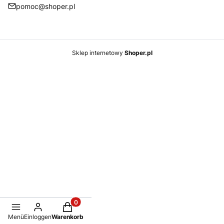
pomoc@shoper.pl
Fußzeilenmenü
Sklep internetowy
Shoper.pl
Produkte im Warenkorb: 0. Details anzeigen
Menü
Einloggen
Warenkorb