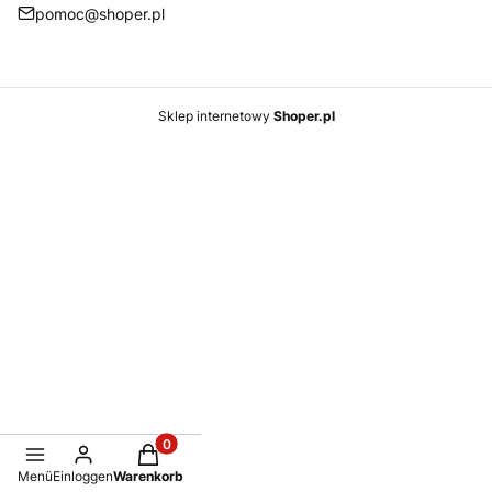
pomoc@shoper.pl
Fußzeilenmenü
Sklep internetowy
Shoper.pl
Produkte im Warenkorb: 0. Details anzeigen
Menü
Einloggen
Warenkorb